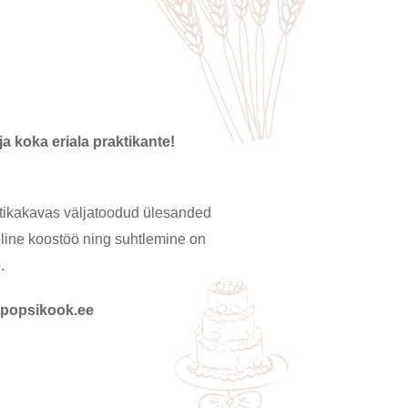
ja koka eriala praktikante!
aktikakavas väljatoodud ülesanded
line koostöö ning suhtlemine on
e.
@popsikook.ee