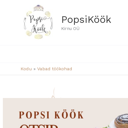
Skip
to
PopsiKöök
content
Kirnu OÜ
Kodu
Vabad töökohad