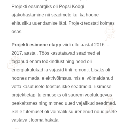
Projekti eesmärgiks oli Popsi Köögi
ajakohastamine nii seadmete kui ka hoone
ehitusliku uuendamise läbi. Projekt teostati kolmes
osas.
Projekti esimene etapp
viidi ellu aastal 2016. –
2017. aastal. Töös kasutatavad seadmed ei
taganud enam töökindlust ning need oli
energiakulukad ja vajasid tihti remonti. Lisaks oli
hoones madal elektrivõimsus, mis ei võimaldanud
võtta kasutusele tööstuslikke seadmeid. Esimese
projektietapi tulemuseks oli suurem voolutugevus
peakaitsmes ning mitmed uued vajalikud seadmed.
Selle tulemusel oli võimalik suurenenud nõudlusele
vastavalt tooma hakata.