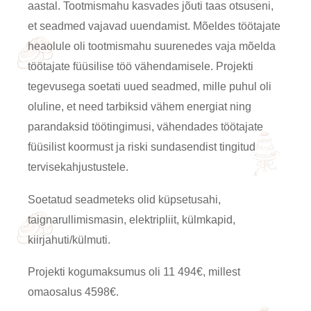
aastal. Tootmismahu kasvades jõuti taas otsuseni,
et seadmed vajavad uuendamist. Mõeldes töötajate
heaolule oli tootmismahu suurenedes vaja mõelda
töötajate füüsilise töö vähendamisele. Projekti
tegevusega soetati uued seadmed, mille puhul oli
oluline, et need tarbiksid vähem energiat ning
parandaksid töötingimusi, vähendades töötajate
füüsilist koormust ja riski sundasendist tingitud
tervisekahjustustele.
Soetatud seadmeteks olid küpsetusahi,
taignarullimismasin, elektripliit, külmkapid,
kiirjahuti/külmuti.
Projekti kogumaksumus oli 11 494€, millest
omaosalus 4598€.