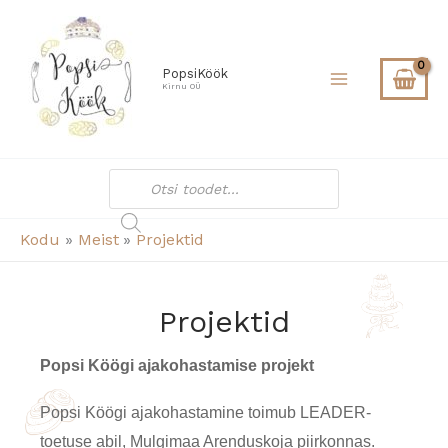
Skip
to
content
PopsiKöök
Kirnu OÜ
Products
search
Kodu
Meist
Projektid
Projektid
Popsi Köögi ajakohastamise projekt
Popsi Köögi ajakohastamine toimub LEADER-
toetuse abil, Mulgimaa Arenduskoja piirkonnas.