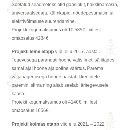
Soetatud seadmeteks olid gaasipliit, hakklihamasin,
universaalsegaja, külmkapid, nõudepesumasin ja
elektrivõimsuse suurendamine.
Projekti kogumaksumus oli 10 585€, millest
omaosalus 4234€.
Projekti teine etapp
viidi ellu 2017. aastal.
Tegevusega parandati hoone välisilmet, säilitades
samal ajal hoone ajalooline väärtus. Parema
väljanägemisega hoone paistab klientidele
paremini silma ning aitab seeläbi äritegevusele
kaasa.
Projekti kogumaksumus oli 4140€, millest
omaosalus 1656€.
Projekti kolmas etapp
viid ellu 2021. – 2022.