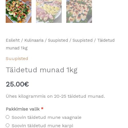
Esileht
/
Kulinaaria
/
Suupisted
/
Suupisted
/ Täidetud
munad 1kg
Suupisted
Täidetud munad 1kg
25.00
€
Ühes kilogrammis on 20-25 täidetud munad.
Pakkimise valik
Soovin täidetud mune vaagnale
Soovin täidetud mune karpi