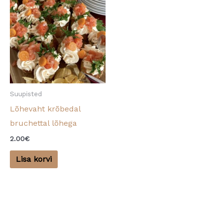
Suupisted
Lõhevaht krõbedal
bruchettal lõhega
2.00
€
Lisa korvi