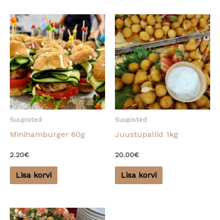
Suupisted
Suupisted
Minihamburger 60g
Juustupallid 1kg
2.20
€
20.00
€
Lisa korvi
Lisa korvi