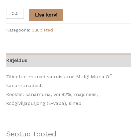
Lisa korvi
Kategooria:
Suupisted
Kirjeldus
Täidetud munad valmistame Mulgi Muna OÜ
kanamunadest.
Koostis: kanamuna, või 82%, majonees,
köögiviljapuljong (E-vaba), sinep.
Seotud tooted