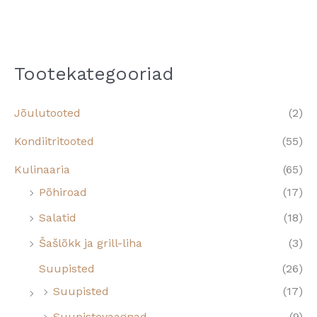
Tootekategooriad
Jõulutooted
(2)
Kondiitritooted
(55)
Kulinaaria
(65)
Põhiroad
(17)
Salatid
(18)
Šašlõkk ja grill-liha
(3)
Suupisted
(26)
Suupisted
(17)
Suupistevaagnad
(9)