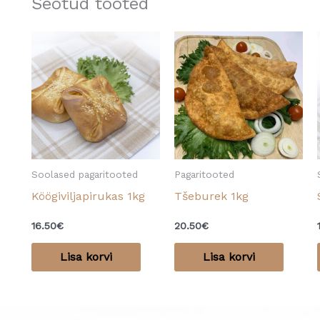
Seotud tooted
Soolased pagaritooted
Pagaritooted
Köögiviljapirukas 1kg
Tšeburek 1kg
16.50
€
20.50
€
Lisa korvi
Lisa korvi