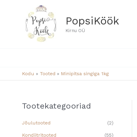
Skip
to
PopsiKöök
content
Kirnu OÜ
Kodu
Tooted
Minipitsa singiga 1kg
Tootekategooriad
Jõulutooted
(2)
Kondiitritooted
(55)