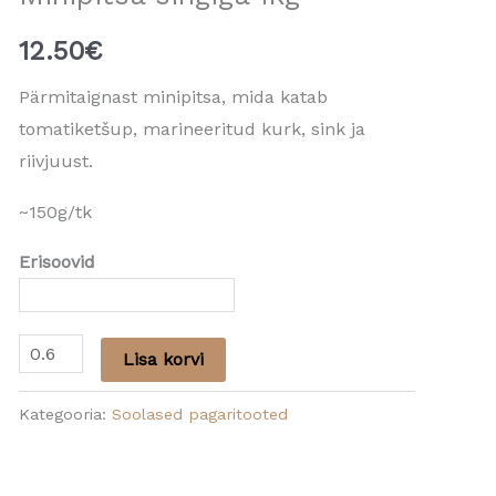
12.50
€
Pärmitaignast minipitsa, mida katab
tomatiketšup, marineeritud kurk, sink ja
riivjuust.
~150g/tk
Erisoovid
Lisa korvi
Kategooria:
Soolased pagaritooted