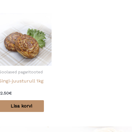
Soolased pagaritooted
Singi-juusturull 1kg
12.50
€
Lisa korvi