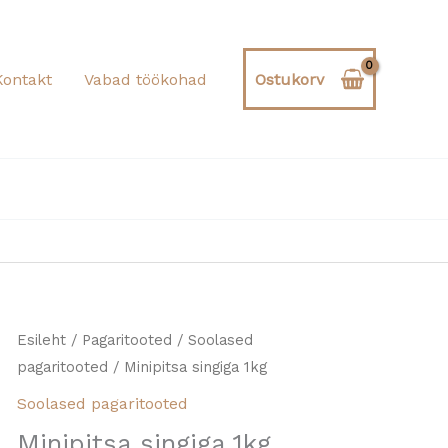
1kg
kogus
Kontakt
Vabad töökohad
Ostukorv
Minipitsa
Esileht
/
Pagaritooted
/
Soolased
pagaritooted
/ Minipitsa singiga 1kg
singiga
1kg
Soolased pagaritooted
kogus
Minipitsa singiga 1kg