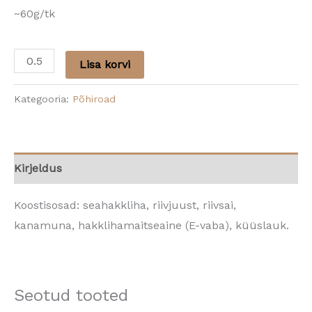
~60g/tk
Lisa korvi
Kategooria:
Põhiroad
Kirjeldus
Koostisosad: seahakkliha, riivjuust, riivsai,
kanamuna, hakklihamaitseaine (E-vaba), küüslauk.
Seotud tooted