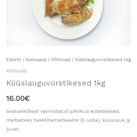
Esileht
/
Kulinaaria
/
Põhiroad
/ Küüslauguvorstikesed 1kg
Põhiroad
Küüslauguvorstikesed 1kg
16.00
€
Seahakklihast valmistatud piklikud kotletikesed,
maitseteks hakklihamaitseaine (E-vaba), küüslauk ja
juust.