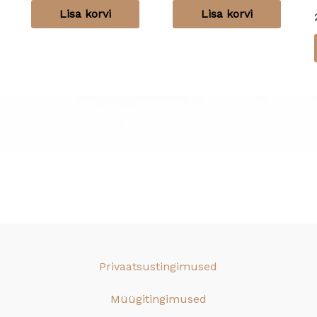
Lisa korvi
Lisa korvi
Privaatsustingimused
Müügitingimused