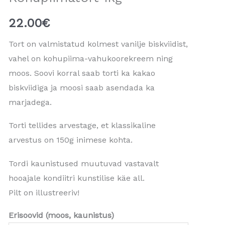
22.00
€
Tort on valmistatud kolmest vanilje biskviidist,
vahel on kohupiima-vahukoorekreem ning
moos. Soovi korral saab torti ka kakao
biskviidiga ja moosi saab asendada ka
marjadega.
Torti tellides arvestage, et klassikaline
arvestus on 150g inimese kohta.
Tordi kaunistused muutuvad vastavalt
hooajale kondiitri kunstilise käe all.
Pilt on illustreeriv!
Erisoovid (moos, kaunistus)