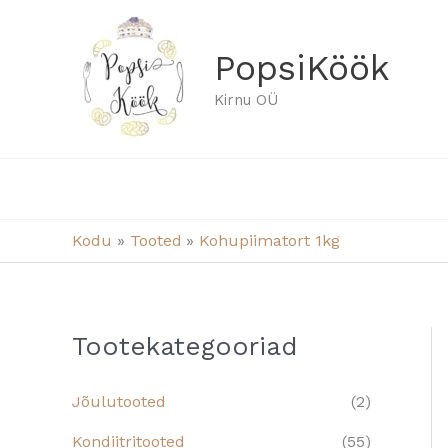
Skip
to
PopsiKöök
content
Kirnu OÜ
Kodu
Tooted
Kohupiimatort 1kg
Tootekategooriad
Jõulutooted
(2)
Kondiitritooted
(55)