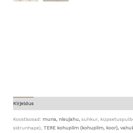
Kirjeldus
Koostisosad:
muna, nisujahu,
suhkur, küpsetuspulber
sidrunhape),
TERE kohupiim (kohupiim, koor), vahuk