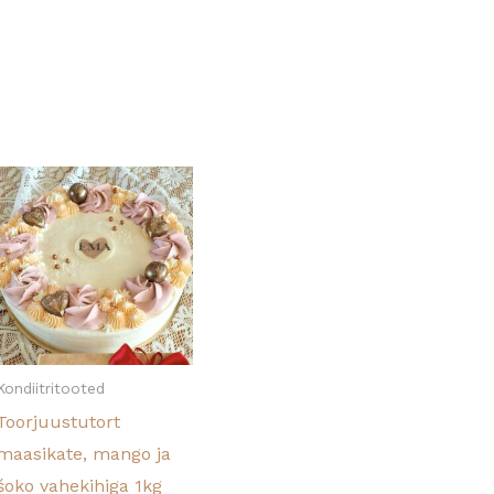
Kondiitritooted
Toorjuustutort
maasikate, mango ja
šoko vahekihiga 1kg