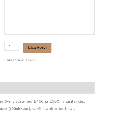
Lisa korvi
Kategooria:
Tordid
 (kergitusained E450 ja E500, maisitärklis,
oor (rõõskkoor)
, vanillisuhkur (suhkur,