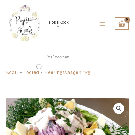
kogus
Skip
to
content
PopsiKöök
Kirnu OÜ
Products
search
Kodu
Tooted
Heeringavaagen 1kg
Heeringavaagen
1kg
kogus