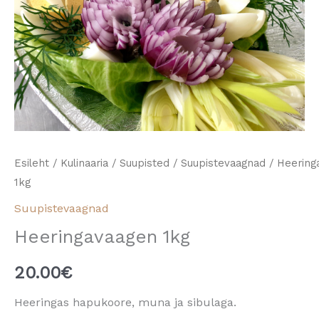
Esileht
/
Kulinaaria
/
Suupisted
/
Suupistevaagnad
/ Heering
1kg
Suupistevaagnad
Heeringavaagen 1kg
20.00
€
Heeringas hapukoore, muna ja sibulaga.